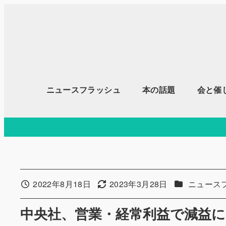
メ
イ
ン
コ
ン
テ
ニュースフラッシュ
本の話題
会と催
ン
ツ
へ
移
動
カテゴリー
2022年8月18日
2023年3月28日
ニュース
投稿日
更新日
中央社、営業・経常利益で減益に