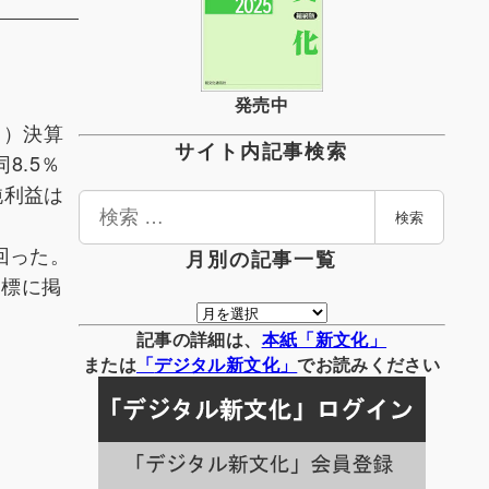
発売中
1）決算
サイト内記事検索
8.5％
純利益は
検
検索
索
回った。
月別の記事一覧
目標に掲
月
別
記事の詳細は、
本紙「新文化」
の
または
「
デジタル
新文化」
でお読みください
記
事
一
覧