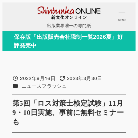
メ
イ
MENU
ン
出版業界唯一の専門紙
コ
保存版「出版販売会社職制一覧2026夏」好
ン
評発売中
テ
ン
ツ
へ
2022年9月16日
2023年3月30日
投稿日
更新日
移
カテゴリー
ニュースフラッシュ
動
第5回「ロス対策士検定試験」11月
9・10日実施、事前に無料セミナー
も