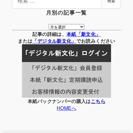
検索
索
月別の記事一覧
月
別
記事の詳細は、
本紙「新文化」
の
または
「
デジタル
新文化」
でお読みください
記
事
一
覧
本紙バックナンバーの購入は
こちら
HOMEへ