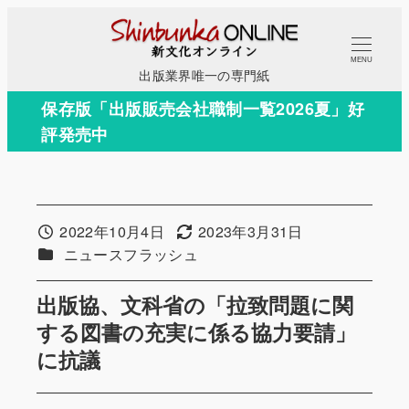
メ
イ
MENU
ン
出版業界唯一の専門紙
コ
保存版「出版販売会社職制一覧2026夏」好
ン
評発売中
テ
ン
ツ
へ
2022年10月4日
2023年3月31日
投稿日
更新日
移
カテゴリー
ニュースフラッシュ
動
出版協、文科省の「拉致問題に関
する図書の充実に係る協力要請」
に抗議