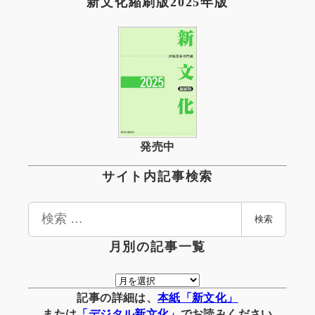
新文化縮刷版2025年版
発売中
サイト内記事検索
検
検索
索
月別の記事一覧
月
別
記事の詳細は、
本紙「新文化」
の
または
「
デジタル
新文化」
でお読みください