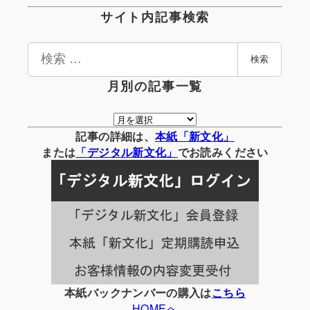
サイト内記事検索
検
検索
索
月別の記事一覧
月
別
記事の詳細は、
本紙「新文化」
の
または
「
デジタル
新文化」
でお読みください
記
事
一
覧
本紙バックナンバーの購入は
こちら
HOMEへ