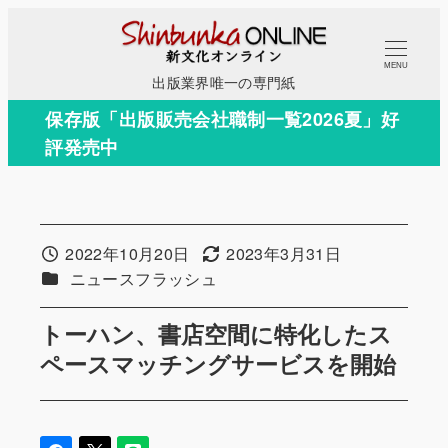
メ
イ
MENU
ン
出版業界唯一の専門紙
コ
保存版「出版販売会社職制一覧2026夏」好
ン
評発売中
テ
ン
ツ
へ
2022年10月20日
2023年3月31日
投稿日
更新日
移
カテゴリー
ニュースフラッシュ
動
トーハン、書店空間に特化したス
ペースマッチングサービスを開始