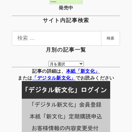
発売中
サイト内記事検索
検
検索
索
月別の記事一覧
月
別
記事の詳細は、
本紙「新文化」
の
または
「
デジタル
新文化」
でお読みください
記
事
一
覧