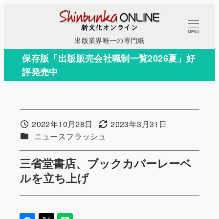
メ
イ
MENU
ン
出版業界唯一の専門紙
コ
保存版「出版販売会社職制一覧2026夏」好
ン
評発売中
テ
ン
ツ
へ
2022年10月28日
2023年3月31日
投稿日
更新日
移
カテゴリー
ニュースフラッシュ
動
三省堂書店、ブックカバーレーベ
ルを立ち上げ