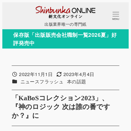
メ
イ
MENU
ン
出版業界唯一の専門紙
コ
保存版「出版販売会社職制一覧2026夏」好
ン
評発売中
テ
ン
ツ
へ
2022年11月1日
2023年4月4日
投稿日
更新日
移
カテゴリー
カテゴリー
ニュースフラッシュ
本の話題
動
「KaBoSコレクション2023」、
『神のロジック 次は誰の番です
か？』に