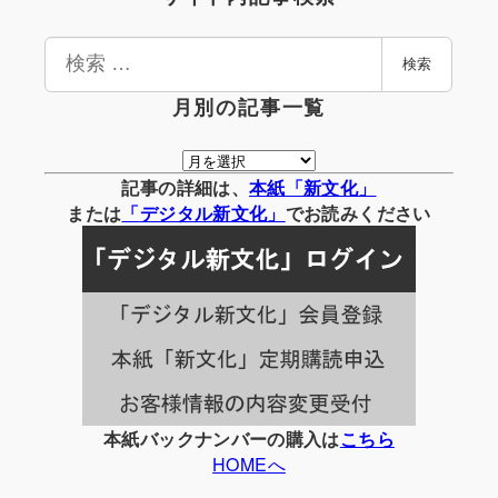
検
検索
索
月別の記事一覧
月
別
記事の詳細は、
本紙「新文化」
の
または
「
デジタル
新文化」
でお読みください
記
事
一
覧
本紙バックナンバーの購入は
こちら
HOMEへ