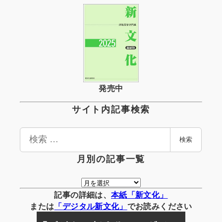
発売中
サイト内記事検索
検
検索
索
月別の記事一覧
月
別
記事の詳細は、
本紙「新文化」
の
または
「
デジタル
新文化」
でお読みください
記