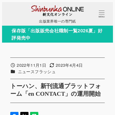
メ
イ
MENU
ン
出版業界唯一の専門紙
コ
保存版「出版販売会社職制一覧2026夏」好
ン
評発売中
テ
ン
ツ
へ
2022年11月1日
2023年4月4日
投稿日
更新日
移
カテゴリー
ニュースフラッシュ
動
トーハン、新刊流通プラットフォ
ーム「en CONTACT」の運用開始