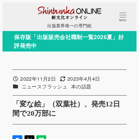
メ
イ
MENU
ン
出版業界唯一の専門紙
コ
保存版「出版販売会社職制一覧2026夏」好
ン
評発売中
テ
ン
ツ
へ
2022年11月2日
2023年4月4日
投稿日
更新日
移
カテゴリー
カテゴリー
ニュースフラッシュ
本の話題
動
「変な絵」（双葉社）、発売12日
間で20万部に