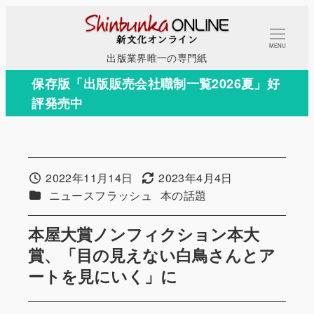
メ
イ
MENU
ン
出版業界唯一の専門紙
コ
保存版「出版販売会社職制一覧2026夏」好
ン
評発売中
テ
ン
ツ
へ
2022年11月14日
2023年4月4日
投稿日
更新日
移
カテゴリー
カテゴリー
ニュースフラッシュ
本の話題
動
本屋大賞ノンフィクション本大
賞、「目の見えない白鳥さんとア
ートを見にいく」に