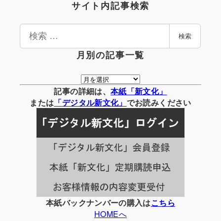
サイト内記事検索
検
検索
索
月別の記事一覧
月
別
記事の詳細は、
本紙「新文化」
の
または
「
デジタル
新文化」
でお読みください
記
事
一
覧
本紙バックナンバーの購入は
こちら
HOMEへ