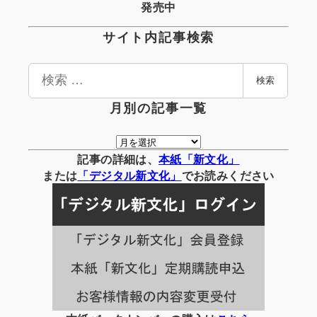
発売中
サイト内記事検索
検
検索
索
月別の記事一覧
月
別
記事の詳細は、
本紙「新文化」
の
または
「
デジタル
新文化」
でお読みください
記
事
一
覧