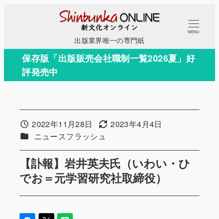
メ
イ
MENU
ン
出版業界唯一の専門紙
コ
保存版「出版販売会社職制一覧2026夏」好
ン
評発売中
テ
ン
ツ
へ
2022年11月28日
2023年4月4日
投稿日
更新日
移
カテゴリー
ニュースフラッシュ
動
【訃報】岩井英夫氏（いわい・ひ
でお＝元学習研究社取締役）