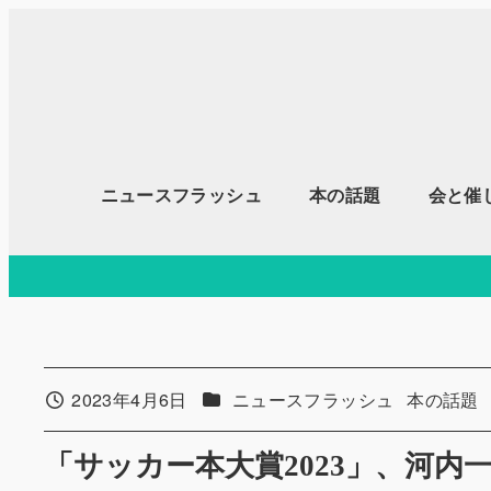
メ
イ
ン
コ
ン
テ
ニュースフラッシュ
本の話題
会と催
ン
ツ
へ
移
動
カテゴリー
カテゴリ
2023年4月6日
ニュースフラッシュ
本の話題
投稿日
「サッカー本大賞2023」、河内