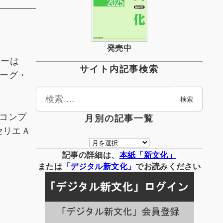
発売中
カーは
サイト内記事検索
ーグ・
検
検索
索
・コンプ
月別の記事一覧
セリエＡ
月
別
記事の詳細は、
本紙「新文化」
の
または
「
デジタル
新文化」
でお読みください
記
事
一
覧