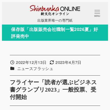
メ
イ
MENU
ン
出版業界唯一の専門紙
コ
保存版「出版販売会社職制一覧2026夏」好
ン
評発売中
テ
ン
ツ
へ
2022年12月13日
2023年4月7日
投稿日
更新日
移
カテゴリー
ニュースフラッシュ
動
フライヤー「読者が選ぶビジネス
書グランプリ2023」一般投票、受
付開始