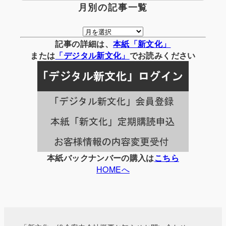
月別の記事一覧
月
別
記事の詳細は、
本紙「新文化」
の
または
「
デジタル
新文化」
でお読みください
記
事
一
覧
本紙バックナンバーの購入は
こちら
HOMEへ