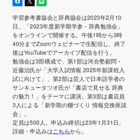
学習参考書協会と辞典協会は2023年2月10
日、「2023年度新学期学参・辞典勉強会」
をオンラインで開催する。午後1時から3時
40分までZoomウェビナーで生配信し、終了
後はYouTubeでアーカイブ配信を行う。
勉強会は3部構成で、第1部は河合塾顧問・
近藤治氏が「大学入試情報 2025年新課程入
試に向けて」、第2部は芸人で日本語学者の
サンキュータツオ氏が「書店で見せる 辞典
の魅力！」をテーマに講演。第3部は書店員
3人による「新学期の棚づくり 情報交換座談
会」。
定員は500人。申込み締切は23年1月31日。
詳細・申込みは
こちら
から。