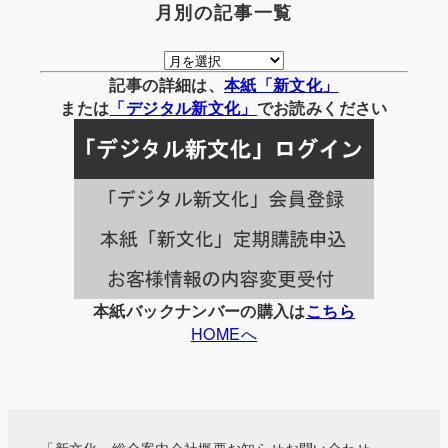
月別の記事一覧
月
別
記事の詳細は、
本紙「新文化」
の
または
「
デジタル
新文化」
でお読みください
記
事
一
覧
本紙バックナンバーの購入は
こちら
HOMEへ
「新文化」総合案内
会社概要
お知らせ
お問い合わせ