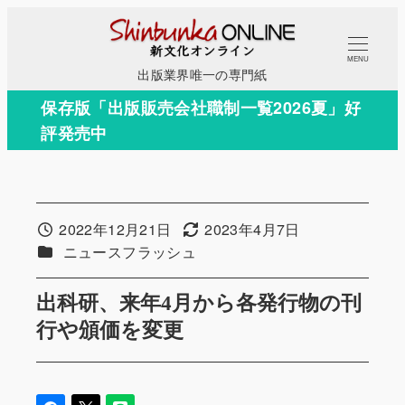
メ
イ
MENU
ン
出版業界唯一の専門紙
コ
保存版「出版販売会社職制一覧2026夏」好
ン
評発売中
テ
ン
ツ
へ
2022年12月21日
2023年4月7日
投稿日
更新日
移
カテゴリー
ニュースフラッシュ
動
出科研、来年4月から各発行物の刊
行や頒価を変更