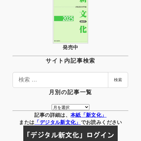
発売中
サイト内記事検索
検
検索
索
月別の記事一覧
月
別
記事の詳細は、
本紙「新文化」
の
または
「
デジタル
新文化」
でお読みください
記
事