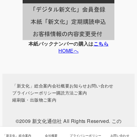
一
覧
本紙バックナンバーの購入は
こちら
HOMEへ
「新文化」総合案内
会社概要
お知らせ
お問い合わせ
プライバシーポリシー
購読方法ご案内
縮刷版・出版物ご案内
©2009 新文化通信社 All Rights Reserved. この
WEBサイトに掲載されている記事・写真などの無
断転載を禁じます。
「新文化」総合案内
会社概要
プライバシーポリシー
お問い合わせ