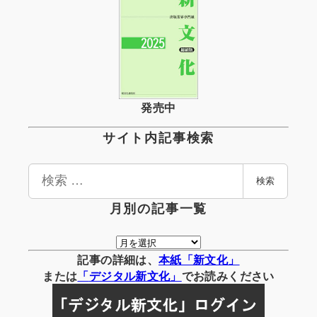
発売中
サイト内記事検索
検
検索
索
月別の記事一覧
月
別
記事の詳細は、
本紙「新文化」
の
または
「
デジタル
新文化」
でお読みください
記
事