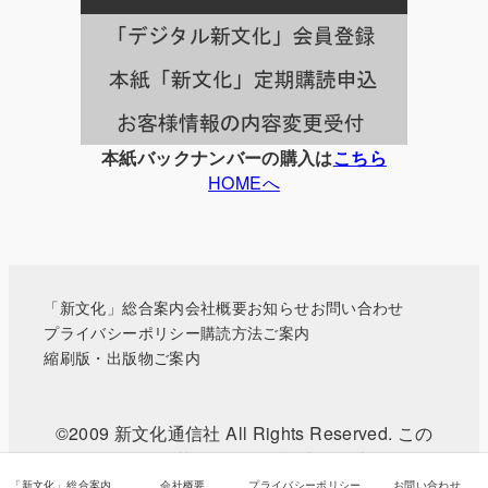
一
覧
本紙バックナンバーの購入は
こちら
HOMEへ
「新文化」総合案内
会社概要
お知らせ
お問い合わせ
プライバシーポリシー
購読方法ご案内
縮刷版・出版物ご案内
©2009 新文化通信社 All Rights Reserved. この
WEBサイトに掲載されている記事・写真などの無
断転載を禁じます。
「新文化」総合案内
会社概要
プライバシーポリシー
お問い合わせ