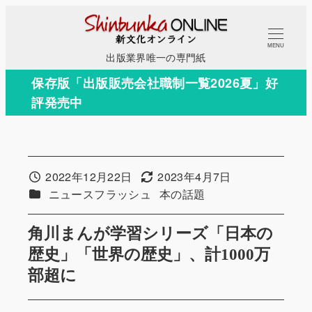
メ
イ
MENU
ン
出版業界唯一の専門紙
コ
保存版「出版販売会社職制一覧2026夏」好
ン
評発売中
テ
ン
ツ
へ
2022年12月22日
2023年4月7日
投稿日
更新日
移
カテゴリー
カテゴリー
ニュースフラッシュ
本の話題
動
角川まんが学習シリーズ「日本の
歴史」「世界の歴史」、計1000万
部超に