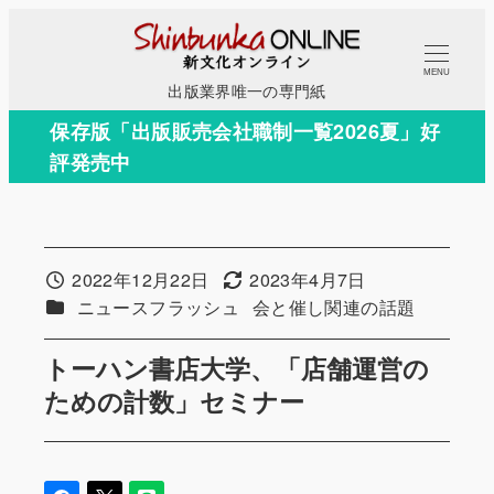
メ
イ
MENU
ン
出版業界唯一の専門紙
コ
保存版「出版販売会社職制一覧2026夏」好
ン
評発売中
テ
ン
ツ
へ
2022年12月22日
2023年4月7日
投稿日
更新日
移
カテゴリー
カテゴリー
ニュースフラッシュ
会と催し関連の話題
動
トーハン書店大学、「店舗運営の
ための計数」セミナー