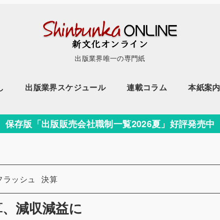
出版業界唯一の専門紙
し
出版業界スケジュール
連載コラム
本紙案
保存版「出版販売会社職制一覧2026夏」好評発売中
カテゴリー
フラッシュ
決算
算、減収減益に