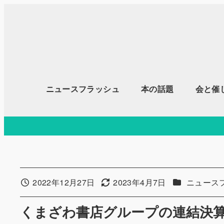
メ
イ
ン
コ
ン
テ
ニュースフラッシュ
本の話題
会と催
ン
ツ
へ
移
動
カテゴリー
2022年12月27日
2023年4月7日
ニュース
投稿日
更新日
くまざわ書店グループの連結決