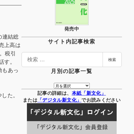
発売中
社の連結総
サイト内記事検索
純売上高は
う。税引
検
話す。
検索
索
動もあっ
月別の記事一覧
月
別
記事の詳細は、
本紙「新文化」
少した。
の
または
「
デジタル
新文化」
でお読みください
記
事
一
覧