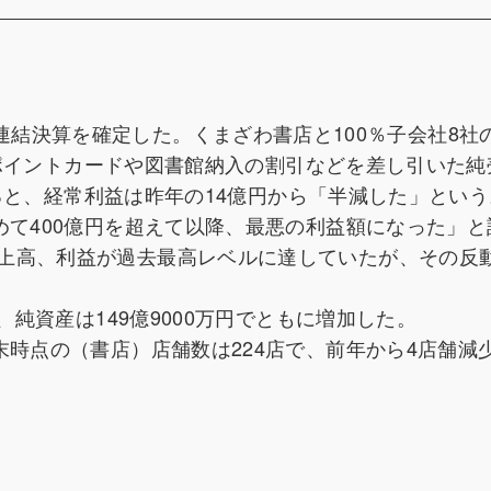
9.30）連結決算を確定した。くまざわ書店と100％子会社8
で、ポイントカードや図書館納入の割引などを差し引いた
によると、経常利益は昨年の14億円から「半減した」とい
めて400億円を超えて以降、最悪の利益額になった」と
上高、利益が過去最高レベルに達していたが、その反
、純資産は149億9000万円でともに増加した。
末時点の（書店）店舗数は224店で、前年から4店舗減