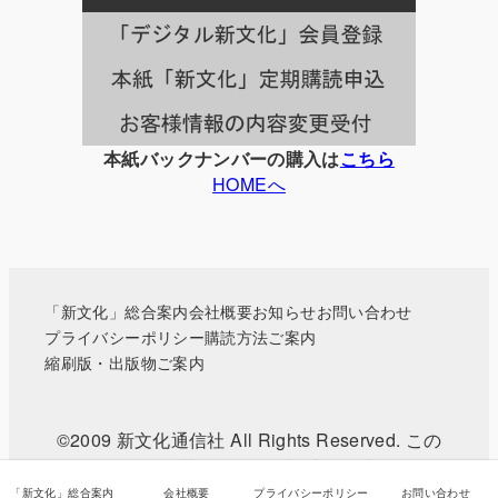
一
覧
本紙バックナンバーの購入は
こちら
HOMEへ
「新文化」総合案内
会社概要
お知らせ
お問い合わせ
プライバシーポリシー
購読方法ご案内
縮刷版・出版物ご案内
©2009 新文化通信社 All Rights Reserved. この
WEBサイトに掲載されている記事・写真などの無
断転載を禁じます。
「新文化」総合案内
会社概要
プライバシーポリシー
お問い合わせ