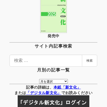
発売中
サイト内記事検索
検
検索
索
月別の記事一覧
月
別
記事の詳細は、
本紙「新文化」
の
または
「
デジタル
新文化」
でお読みください
記
事