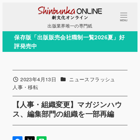
メ
イ
MENU
ン
出版業界唯一の専門紙
コ
保存版「出版販売会社職制一覧2026夏」好
ン
評発売中
テ
ン
ツ
へ
カテゴリー
2023年4月13日
ニュースフラッシュ
投稿日
移
カテゴリー
人事・移転
動
【人事・組織変更】マガジンハウ
ス、編集部門の組織を一部再編