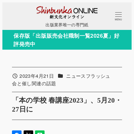
メ
イ
MENU
ン
出版業界唯一の専門紙
コ
保存版「出版販売会社職制一覧2026夏」好
ン
評発売中
テ
ン
ツ
へ
カテゴリー
2023年4月21日
ニュースフラッシュ
投稿日
移
カテゴリー
会と催し関連の話題
動
「本の学校 春講座2023」、5月20・
27日に