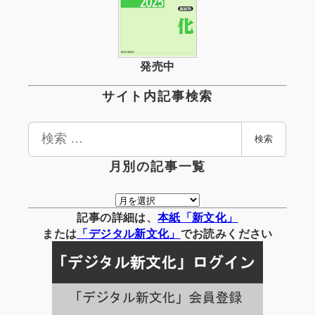
発売中
サイト内記事検索
検
検索
索
月別の記事一覧
月
別
記事の詳細は、
本紙「新文化」
の
または
「
デジタル
新文化」
でお読みください
記
事
一
覧