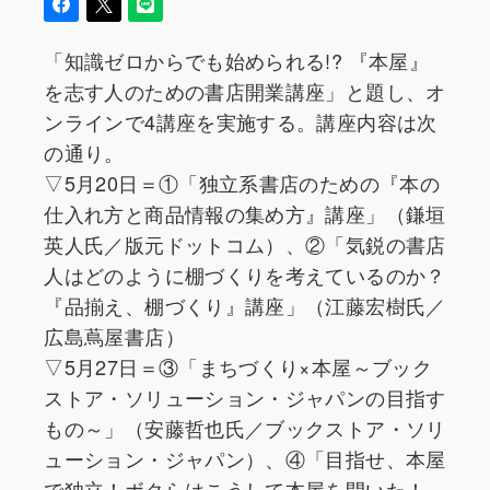
「知識ゼロからでも始められる!? 『本屋』
を志す人のための書店開業講座」と題し、オ
ンラインで4講座を実施する。講座内容は次
の通り。
▽5月20日＝①「独立系書店のための『本の
仕入れ方と商品情報の集め方』講座」（鎌垣
英人氏／版元ドットコム）、②「気鋭の書店
人はどのように棚づくりを考えているのか？
『品揃え、棚づくり』講座」（江藤宏樹氏／
広島蔦屋書店）
▽5月27日＝③「まちづくり×本屋～ブック
ストア・ソリューション・ジャパンの目指す
もの～」（安藤哲也氏／ブックストア・ソリ
ューション・ジャパン）、④「目指せ、本屋
で独立！ボクらはこうして本屋を開いた！