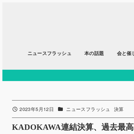
メ
イ
ン
コ
ン
テ
ニュースフラッシュ
本の話題
会と催
ン
ツ
へ
移
動
カテゴリー
カテゴリ
2023年5月12日
ニュースフラッシュ
決算
投稿日
KADOKAWA連結決算、過去最