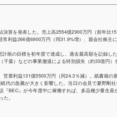
31）連結決算を発表した。売上高2554億2900万円（前年比15
、経常利益266億6900万円（同31.9%増）、親会社株主
営計画の目標を初年度で達成し、過去最高額を記録した
（千葉）などの事業撤退による特別損失（約33億円）
）、営業利益131億5500万円（同24.3％減）。紙書籍の
、用紙代の急騰が大きく影響した。当日の会見で夏野剛社
設『BEC』が今年度中に稼働すれば、多品種少量生産
った。