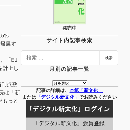
発売中
.5%
サイト内記事検索
に帰属す
検
。「EJ
検索
索
を計上し
月別の記事一覧
月
新刊点数
別
記事の詳細は、
本紙「新文化」
長は「新
の
または
「
デジタル
新文化」
でお読みください
がもっと
記
事
一
覧