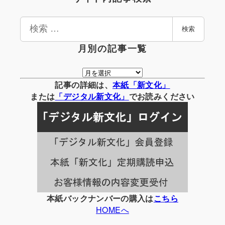
検
検索
索
月別の記事一覧
月
別
記事の詳細は、
本紙「新文化」
の
または
「
デジタル
新文化」
でお読みください
記
事
一
覧
本紙バックナンバーの購入は
こちら
HOMEへ