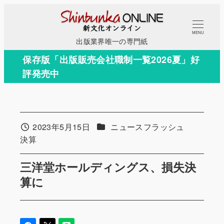
メ
イ
MENU
ン
出版業界唯一の専門紙
コ
保存版「出版販売会社職制一覧2026夏」好
ン
評発売中
テ
ン
ツ
へ
カテゴリー
2023年5月15日
ニュースフラッシュ
投稿日
移
カテゴリー
決算
動
三洋堂ホールディングス、損失決
算に