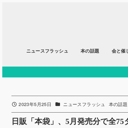
メ
イ
ン
コ
ン
テ
ニュースフラッシュ
本の話題
会と催
ン
ツ
へ
移
動
カテゴリー
カテゴリ
2023年5月25日
ニュースフラッシュ
本の話題
投稿日
日販「本袋」、5月発売分で全7