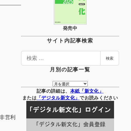
発売中
サイト内記事検索
検
検索
索
月別の記事一覧
月
別
記事の詳細は、
本紙「新文化」
の
または
「
デジタル
新文化」
でお読みください
記
事
定非営利
一
覧