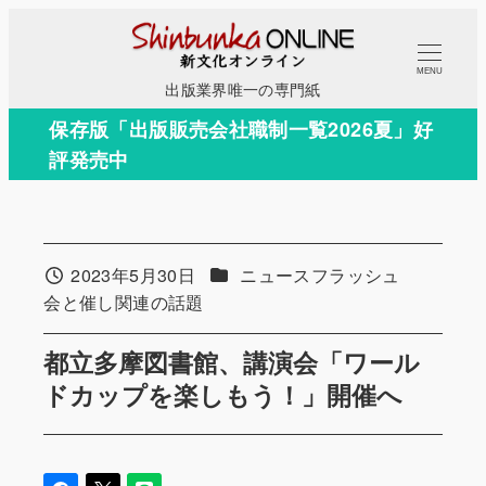
メ
イ
MENU
ン
出版業界唯一の専門紙
コ
保存版「出版販売会社職制一覧2026夏」好
ン
評発売中
テ
ン
ツ
へ
カテゴリー
2023年5月30日
ニュースフラッシュ
投稿日
移
カテゴリー
会と催し関連の話題
動
都立多摩図書館、講演会「ワール
ドカップを楽しもう！」開催へ