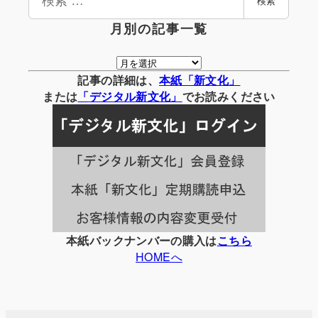
検索
索
月別の記事一覧
月
別
記事の詳細は、
本紙「新文化」
の
または
「
デジタル
新文化」
でお読みください
記
事
一
覧
本紙バックナンバーの購入は
こちら
HOMEへ