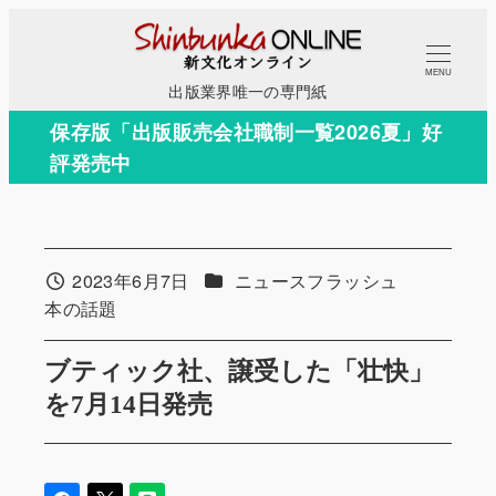
メ
イ
MENU
ン
出版業界唯一の専門紙
コ
保存版「出版販売会社職制一覧2026夏」好
ン
評発売中
テ
ン
ツ
へ
カテゴリー
2023年6月7日
ニュースフラッシュ
投稿日
移
カテゴリー
本の話題
動
ブティック社、譲受した「壮快」
を7月14日発売