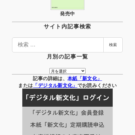
発売中
サイト内記事検索
検
検索
索
月別の記事一覧
月
別
記事の詳細は、
本紙「新文化」
の
または
「
デジタル
新文化」
でお読みください
記
事
一
覧