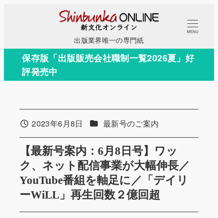
メ
イ
MENU
ン
出版業界唯一の専門紙
コ
保存版「出版販売会社職制一覧2026夏」好
ン
評発売中
テ
ン
ツ
へ
カテゴリー
2023年6月8日
最新号のご案内
投稿日
移
動
【最新号案内：6月8日号】ワッ
ク、ネット配信事業が大幅伸長／
YouTube番組を軸足に／「デイリ
ーWiLL」再生回数２億回超