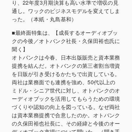
り、22年度3月期決算も高い水準で増収の見
通し。ワックのビジネスモデルを変えてしま
った。（本紙・丸島基和）
■最終面特集は、【成長するオーディオブッ
クの今後／オトバンク社長・久保田裕也氏に
聞く】
オトバンクは今春、日本出版販売と資本業務
提携を結んだ。オトバンクの第三者割当増資
を日販が引き受けるかたちで出資している。
両社は業務面でも連携を強め、50代以上の
ミドル・シニア世代に対し、オトバンクのオ
ーディオブックを活用してもらうための環境
づくりや認知の向上を図っている。なぜ両社
は資本業務提携で合意したのか。オトバンク
の久保田裕也社長に、その経緯と今後のオー
ディオブック市場について聞いた。（聞き手