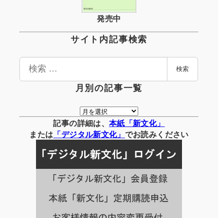
発売中
サイト内記事検索
検
検索
索
月別の記事一覧
月
別
記事の詳細は、
本紙「新文化」
の
または
「
デジタル
新文化」
でお読みください
記
事
一
覧