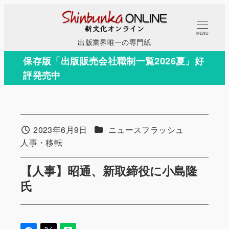
メ
イ
MENU
ン
出版業界唯一の専門紙
コ
保存版「出版販売会社職制一覧2026夏」好
ン
評発売中
テ
ン
ツ
へ
カテゴリー
2023年6月9日
ニュースフラッシュ
投稿日
移
カテゴリー
人事・移転
動
【人事】昭通、新取締役に小島隆
氏