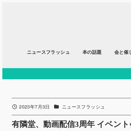
メ
イ
ン
コ
ン
テ
ニュースフラッシュ
本の話題
会と催
ン
ツ
へ
移
動
カテゴリー
2023年7月3日
ニュースフラッシュ
投稿日
有隣堂、動画配信3周年 イベント