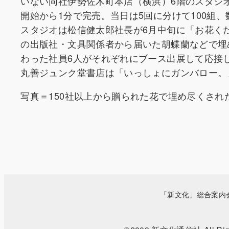
いない同社伊勢佐木町本店（横浜）6階のスタジ
開始から1分で完売。当日は5回に分けて100組
スタジオは松信健太郎社長が6月中旬に「お花く
の出版社・文具関係者から届いた胡蝶蘭などで埋
わった社員6人がそれぞれにブース出展して応接
丸善ジュンク堂書店は「いっしょにガンバロー。
写真＝150社以上から贈られた花で埋め尽くされ
「新文化」総合案内