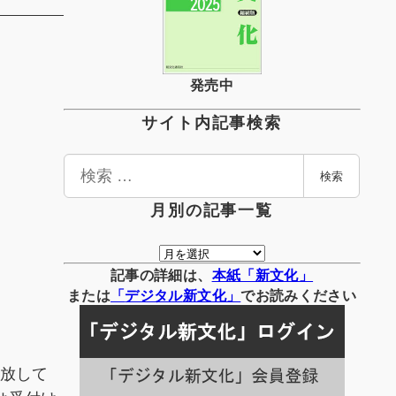
発売中
サイト内記事検索
検
検索
索
月別の記事一覧
月
別
記事の詳細は、
本紙「新文化」
の
または
「
デジタル
新文化」
でお読みください
記
事
一
開放して
覧