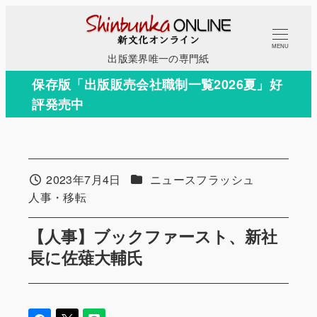
メ
イ
MENU
ン
出版業界唯一の専門紙
コ
保存版「出版販売会社職制一覧2026夏」好
ン
評発売中
テ
ン
ツ
へ
カテゴリー
2023年7月4日
ニュースフラッシュ
投稿日
移
カテゴリー
人事・移転
動
【人事】ブックファースト、新社
長に佐薙大輔氏