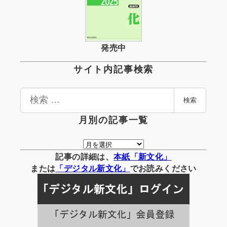
発売中
サイト内記事検索
検
検索
索
月別の記事一覧
月
別
記事の詳細は、
本紙「新文化」
の
または
「
デジタル
新文化」
でお読みください
記
事
一
覧