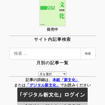
発売中
サイト内記事検索
検
検索
索
月別の記事一覧
月
別
記事の詳細は、
本紙「新文化」
の
または
「
デジタル
新文化」
でお読みください
記
事
一