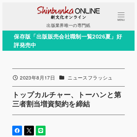
メ
イ
MENU
ン
出版業界唯一の専門紙
コ
保存版「出版販売会社職制一覧2026夏」好
ン
評発売中
テ
ン
ツ
へ
カテゴリー
2023年8月17日
ニュースフラッシュ
投稿日
移
動
トップカルチャー、トーハンと第
三者割当増資契約を締結