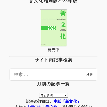
新文化縮刷版2025年版
発売中
サイト内記事検索
検
検索
索
月別の記事一覧
月
別
記事の詳細は、
本紙「新文化」
の
または
「
デジタル
新文化」
でお読みください