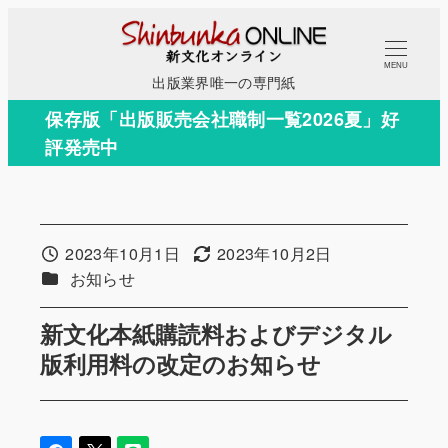
メ
イ
MENU
ン
出版業界唯一の専門紙
コ
保存版「出版販売会社職制一覧2026夏」好
ン
評発売中
テ
ン
ツ
へ
2023年10月1日
2023年10月2日
投稿日
更新日
移
カテゴリー
お知らせ
動
新文化本紙購読料およびデジタル
版利用料の改定のお知らせ