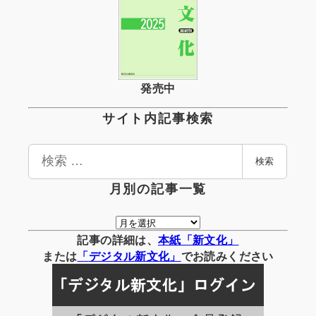
発売中
サイト内記事検索
検
検索
索
月別の記事一覧
月
別
記事の詳細は、
本紙「新文化」
の
または
「
デジタル
新文化」
でお読みください
記
事
一