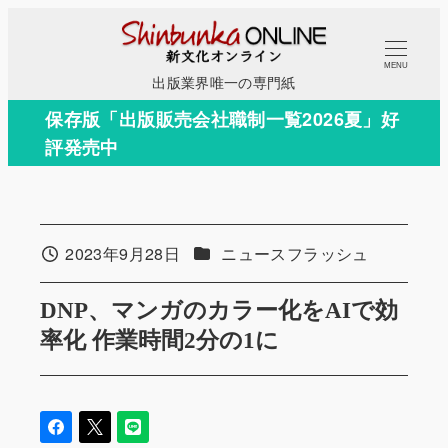
メ
イ
MENU
ン
出版業界唯一の専門紙
コ
保存版「出版販売会社職制一覧2026夏」好
ン
評発売中
テ
ン
ツ
へ
カテゴリー
2023年9月28日
ニュースフラッシュ
投稿日
移
動
DNP、マンガのカラー化をAIで効
率化 作業時間2分の1に