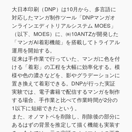
大日本印刷（DNP）は10月から、多言語に
対応したマンガ制作ツール「DNPマンガオ
ンラインエディトリアルシステム MOES」
（以下、MOES）に、㈱10ANTZが開発した
「マンガAI着彩機能」を搭載してトライアル
運用を開始する。
従来は手作業で行っていた、マンガに色を付
ける「着彩」の工程を大幅に効率化する。模
様や色の濃さなどを、影やグラデーションに
置き換えて着彩できる。DNPが行った実証
実験では、電子書籍で配信するマンガを制作
する場合、手作業と比べて作業時間が2分の
1以下に短縮できたという。
また、オノマトペを削除し、削除後の部分に
あるはずの背景を推定して描く機能も実装す