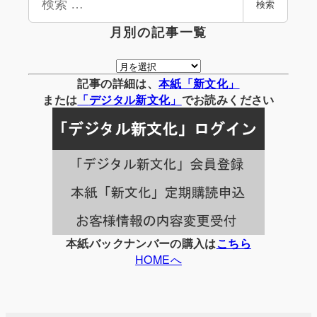
検索
索
月別の記事一覧
月
別
記事の詳細は、
本紙「新文化」
の
または
「
デジタル
新文化」
でお読みください
記
事
一
覧
本紙バックナンバーの購入は
こちら
HOMEへ