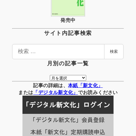
発売中
サイト内記事検索
検
検索
索
月別の記事一覧
月
別
記事の詳細は、
本紙「新文化」
の
または
「
デジタル
新文化」
でお読みください
記
事
一
覧