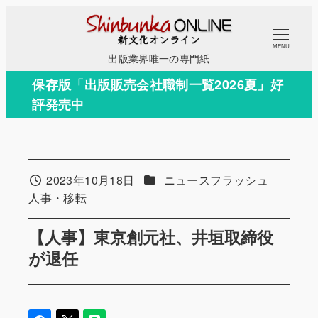
メ
イ
MENU
ン
出版業界唯一の専門紙
コ
保存版「出版販売会社職制一覧2026夏」好
ン
評発売中
テ
ン
ツ
へ
カテゴリー
2023年10月18日
ニュースフラッシュ
投稿日
移
カテゴリー
人事・移転
動
【人事】東京創元社、井垣取締役
が退任