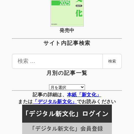
発売中
サイト内記事検索
検
検索
索
月別の記事一覧
月
別
記事の詳細は、
本紙「新文化」
の
または
「
デジタル
新文化」
でお読みください
記
事
一
覧