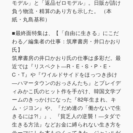
モデル」と「返品ゼロモデル」。日販が請け
負う物流・精算のあり方も示した。 （本
紙・丸島基和）
■最終面特集は、【「自由に生きる」にこだ
わる／編集者の仕事：筑摩書房・井口かおり
氏】
筑摩書房の井口かおり氏の仕事は多彩だ。最
近では『リスペクト―R・E・S・P・E・
C・T』や『ワイルドサイドをほっつき歩け
―ハマータウンのおっさんたち』とブレイデ
ィみかこ氏のヒット作を手がけ、韓国文学ブ
ームのきっかけになった『82年生まれ、キ
ム・ジヨン』や、『だめ連の「働かないで生
きるには?!」』、『貧乏人の逆襲！―タダで
生きる方法』などお金に縛られない生き方を
テーマにした本もつくってきた。ジャンルだ