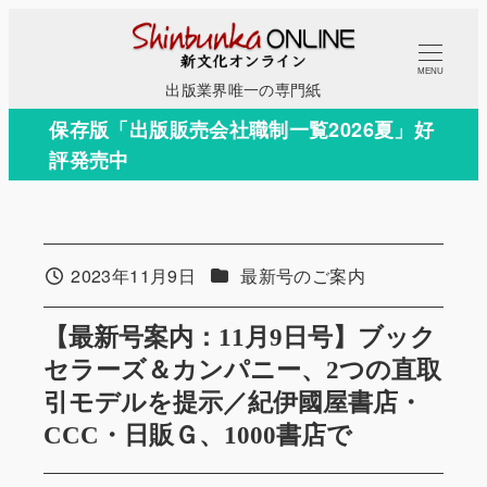
メ
イ
MENU
ン
出版業界唯一の専門紙
コ
保存版「出版販売会社職制一覧2026夏」好
ン
評発売中
テ
ン
ツ
へ
カテゴリー
2023年11月9日
最新号のご案内
投稿日
移
動
【最新号案内：11月9日号】ブック
セラーズ＆カンパニー、2つの直取
引モデルを提示／紀伊國屋書店・
CCC・日販Ｇ、1000書店で