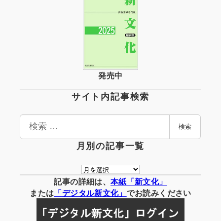
発売中
サイト内記事検索
検
検索
索
月別の記事一覧
月
別
記事の詳細は、
本紙「新文化」
の
または
「
デジタル
新文化」
でお読みください
記
事