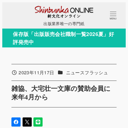
メ
イ
MENU
ン
出版業界唯一の専門紙
コ
保存版「出版販売会社職制一覧2026夏」好
ン
評発売中
テ
ン
ツ
へ
カテゴリー
2023年11月17日
ニュースフラッシュ
投稿日
移
動
雑協、大宅壮一文庫の賛助会員に
来年4月から