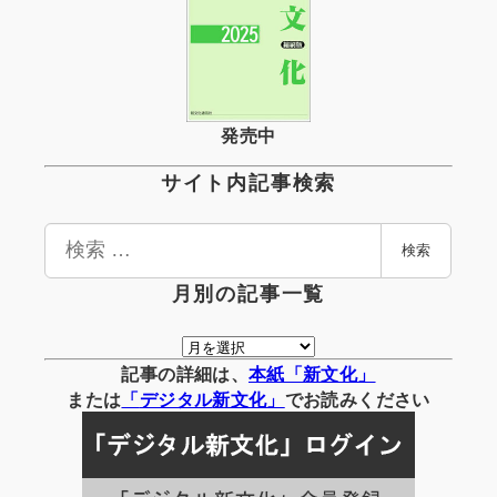
発売中
サイト内記事検索
検
検索
索
月別の記事一覧
月
別
記事の詳細は、
本紙「新文化」
の
または
「
デジタル
新文化」
でお読みください
記
事
一