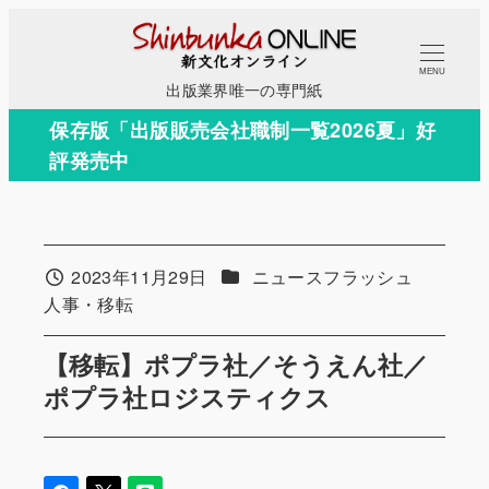
メ
イ
MENU
ン
出版業界唯一の専門紙
コ
保存版「出版販売会社職制一覧2026夏」好
ン
評発売中
テ
ン
ツ
へ
カテゴリー
2023年11月29日
ニュースフラッシュ
投稿日
移
カテゴリー
人事・移転
動
【移転】ポプラ社／そうえん社／
ポプラ社ロジスティクス