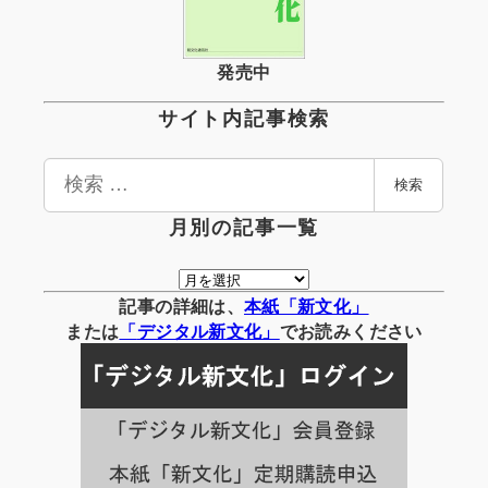
発売中
サイト内記事検索
検
検索
索
月別の記事一覧
月
別
記事の詳細は、
本紙「新文化」
の
または
「
デジタル
新文化」
でお読みください
記
事
一
覧