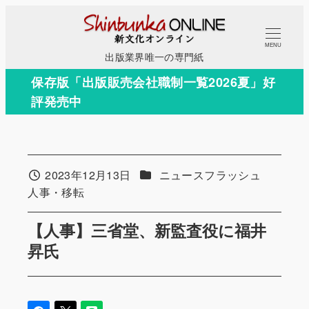
メ
イ
MENU
ン
出版業界唯一の専門紙
コ
保存版「出版販売会社職制一覧2026夏」好
ン
評発売中
テ
ン
ツ
へ
カテゴリー
2023年12月13日
ニュースフラッシュ
投稿日
移
カテゴリー
人事・移転
動
【人事】三省堂、新監査役に福井
昇氏