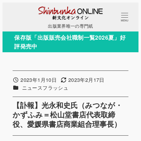
メ
イ
MENU
ン
出版業界唯一の専門紙
コ
保存版「出版販売会社職制一覧2026夏」好
ン
評発売中
テ
ン
ツ
へ
2023年1月10日
2023年2月17日
投稿日
更新日
移
カテゴリー
ニュースフラッシュ
動
【訃報】光永和史氏（みつなが・
かずふみ＝松山堂書店代表取締
役、愛媛県書店商業組合理事長）