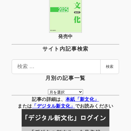
発売中
サイト内記事検索
検
検索
索
月別の記事一覧
月
別
記事の詳細は、
本紙「新文化」
の
または
「
デジタル
新文化」
でお読みください
記
事
一