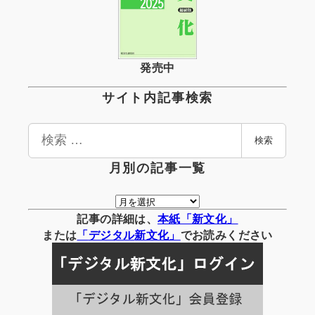
発売中
サイト内記事検索
検
検索
索
月別の記事一覧
月
別
記事の詳細は、
本紙「新文化」
の
または
「
デジタル
新文化」
でお読みください
記
事
一
覧