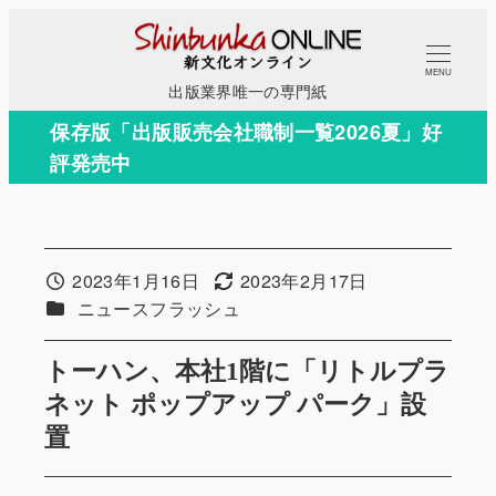
メ
イ
MENU
ン
出版業界唯一の専門紙
コ
保存版「出版販売会社職制一覧2026夏」好
ン
評発売中
テ
ン
ツ
へ
2023年1月16日
2023年2月17日
投稿日
更新日
移
カテゴリー
ニュースフラッシュ
動
トーハン、本社1階に「リトルプラ
ネット ポップアップ パーク」設
置