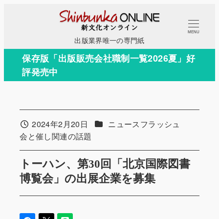
メ
イ
MENU
ン
出版業界唯一の専門紙
コ
保存版「出版販売会社職制一覧2026夏」好
ン
評発売中
テ
ン
ツ
へ
カテゴリー
2024年2月20日
ニュースフラッシュ
投稿日
移
カテゴリー
会と催し関連の話題
動
トーハン、第30回「北京国際図書
博覧会」の出展企業を募集