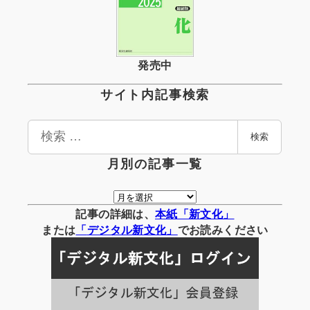
発売中
サイト内記事検索
検
検索
索
月別の記事一覧
月
別
記事の詳細は、
本紙「新文化」
の
または
「
デジタル
新文化」
でお読みください
記
事
一
覧