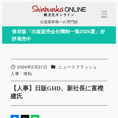
メ
イ
MENU
ン
出版業界唯一の専門紙
コ
保存版「出版販売会社職制一覧2026夏」好
ン
評発売中
テ
ン
ツ
へ
カテゴリー
2024年2月21日
ニュースフラッシュ
投稿日
移
カテゴリー
人事・移転
動
【人事】日販GHD、新社長に富樫
建氏