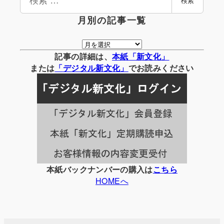
検索
索
月別の記事一覧
月
別
記事の詳細は、
本紙「新文化」
の
または
「
デジタル
新文化」
でお読みください
記
事
一
覧
本紙バックナンバーの購入は
こちら
HOMEへ