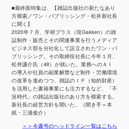
■最終面特集は、【雑誌出版社の新たなあり
方模索／ワン・パブリッシング・松井新社長
に聞く】
2020年７月、学研プラス（現Gakken）の雑
誌制作・販売とその関連事業を行うメディア
ビジネス部を分社化して設立されたワン・パ
ブリッシング。その取締役社長に今年１月、
松井謙介氏（48）が就いた。業務へのＡＩ
の導入や社員の副業解禁など制作・労働環境
の改革を進めつつ、雑誌のＩＰ（知的財産）
を活用した書籍事業にも注力するなど、「不
況時代」の雑誌出版社のあり方を模索する。
新社長の経営方針を聞いた。（聞き手＝本
紙・三浦俊介）
＞＞今週号のヘッドライン一覧はこちら