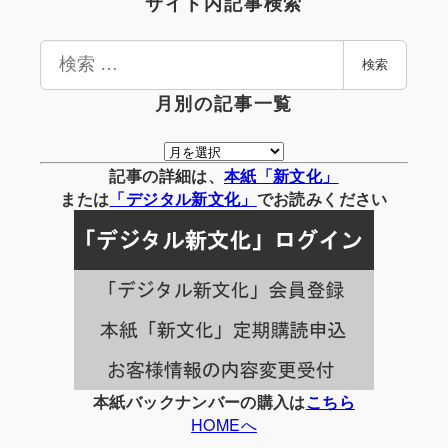
サイト内記事検索
検
検索
索
月別の記事一覧
月
別
記事の詳細は、
本紙「新文化」
の
または
「
デジタル
新文化」
でお読みください
記
事
一
覧
本紙バックナンバーの購入は
こちら
HOMEへ