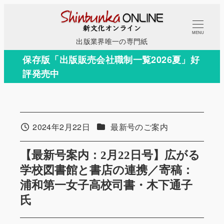
メ
イ
MENU
ン
出版業界唯一の専門紙
コ
保存版「出版販売会社職制一覧2026夏」好
ン
評発売中
テ
ン
ツ
へ
カテゴリー
2024年2月22日
最新号のご案内
投稿日
移
動
【最新号案内：2月22日号】広がる
学校図書館と書店の連携／寄稿：
浦和第一女子高校司書・木下通子
氏