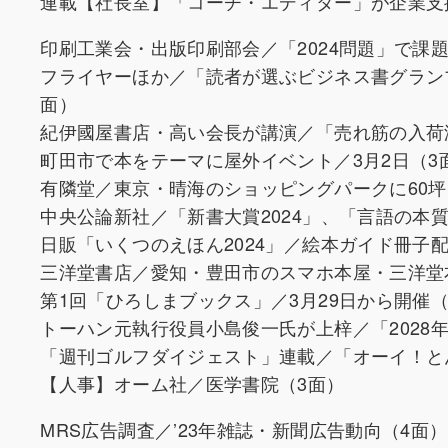
連載【社長室】「コーチ・エディター」が企業支援
印刷工業会・出版印刷部会／「2024問題」で課題
フライヤーほか／「読者が選ぶビジネス書グラン
面）
紀伊國屋書店・高い会長が講演／「売れ筋の入荷
町田市で本をテーマに屋外イベント／3月2日（3
有隣堂／東京・晴海のショッピングパークに60坪
中央公論新社／「新書大賞2024」、「言語の本
日販「いくつのえほん2024」／絵本ガイド冊子配
三洋堂書店／愛知・豊田市のスマホ本屋・三洋堂本
第1回「ひろしまブックス」／3月29日から開催（
トーハン元執行役員小島俊一氏が上梓／「2028
「週刊ゴルフダイジェスト」連載／「オーイ！と
【人事】オーム社／医学書院（3面）
MRS広告調査／’23年雑誌・新聞広告動向（4面）