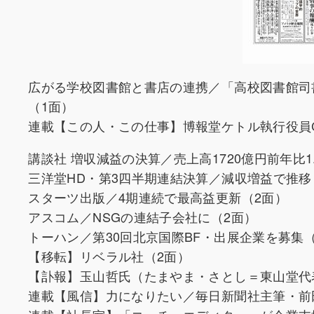
広がる学校図書館と書店の連携／「高校図書館司
（1面）
連載【この人・この仕事】博報堂ケトル執行役員
講談社 増収減益の決算／売上高1720億円前年比1
三洋堂HD・第3四半期連結決算／減収増益で推移
スターツ出版／4期連続で最高益更新（2面）
アスコム／NSGの連結子会社に（2面）
トーハン／第30回北京国際BF・出展企業を募集
【移転】リベラル社（2面）
【訃報】玉山哲氏（たまやま・さとし＝東山堂代
連載【風信】力になりたい／毎日新聞社主筆・前