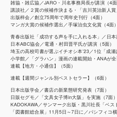
雑協・雑広協／JARO・川名事務局長が講演（4
講談社／２賞の候補作決まる・「吉川英治新人賞
出版梓会／創立75周年で周年史刊行（4面）
マンガ大賞の候補作選出／手塚治虫文化賞（4面
青春出版社「成功する声を手に入れる本」／日本
日本ABC協会／電通・村田晋平氏が講演（5面）
埼玉の高校司書が選ぶイチオシ本’23／1位「成
小学館／「グラハン」漫画の連載開始・ANAが全
連載【地方・小通信】（5面）
連載【週間ジャンル別ベストセラー】（6面）
日本出版学会／書店の新業態研究発表（7面）
日販セグモ／「文具女子博in大阪」を実施（7面
KADOKAWA／サンマーク出版・黒川社長「ベス
「図書館総合展」11月5日～7日に／パシフィコ