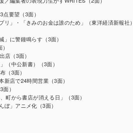
／編集者の表現力生かすWRITES（2面）
3点要望（3面）
プリ」・「きみのお金は誰のため」（東洋経済新報社）
減」に警鐘鳴らす（3面）
面）
出店（3面）
質」（中公新書）（3面）
布（3面）
新店で24時間営業（3面）
3面）
年、町から書店が消える日」（3面）
んぼ」アニメ化（3面）