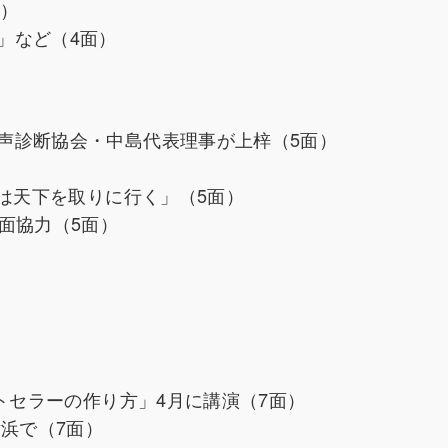
面）
」など（4面）
）
声診断協会・中島代表理事が上梓（5面）
瀬は天下を取りに行く」（5面）
面協力（5面）
）
トセラーの作り方」4月に講演（7面）
横浜で（7面）