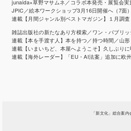
junaida×草野マサムネ／コラボ本発売・展覧会
JPIC／絵本ワークショップ3月16日開催へ（7面
連載【月間ジャンル別ベストマガジン】１月調査
雑誌出版社の新たなあり方模索／ワン・パブリッ
連載【本を手渡す人】本を持つ／持つ時間／山形
連載【いまいちど、本屋へようこそ】久しぶりに
連載【海外レーダー】「EU・AI法案」追加に欧
「新文化」総合案内