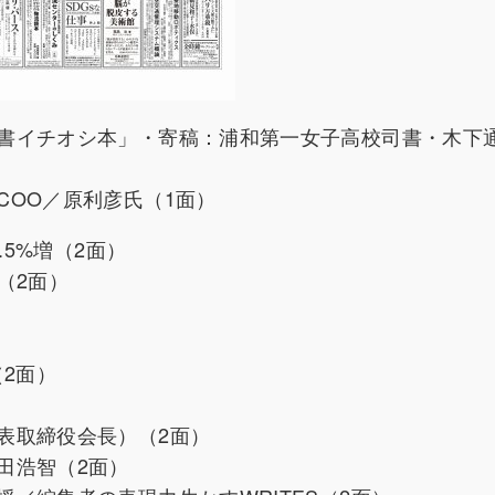
書イチオシ本」・寄稿：浦和第一女子高校司書・木下
COO／原利彦氏（1面）
.5%増（2面）
（2面）
（2面）
表取締役会長）（2面）
田浩智（2面）