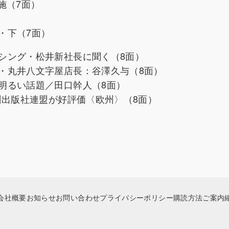
実施（7面）
）
・下（7面）
シング・松井新社長に聞く（8面）
・丸井八文字屋店長：谷澤久与（8面）
明るい話題／田口幹人（8面）
州出版社連盟が好評価〈欧州〉（8面）
会社概要
お知らせ
お問い合わせ
プライバシーポリシー
購読方法ご案内