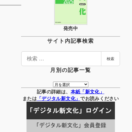
発売中
サイト内記事検索
検
検索
索
月別の記事一覧
月
別
記事の詳細は、
本紙「新文化」
の
または
「
デジタル
新文化」
でお読みください
記
事
一
覧