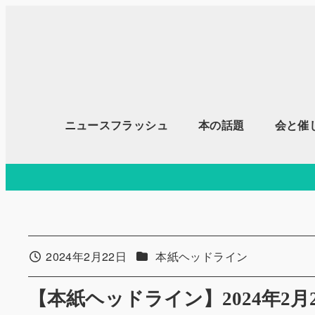
メ
イ
ン
コ
ン
テ
ニュースフラッシュ
本の話題
会と催
ン
ツ
へ
移
動
カテゴリー
2024年2月22日
本紙ヘッドライン
投稿日
【本紙ヘッドライン】2024年2月