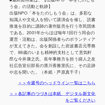
う会」の活動と軌跡】
出版NPO「本をたのしもう会」は、多彩な
知識人や文化人を招いて講演会を催し、読書
推進を目的に講師の著作販売を行う市民団体
である。2001年からほぼ毎年1回行う同会の
運営・活動は、出版関係者らのボランティア
が支えてきた。会を創設した岩波書店元専務
で、88歳のいまも精神的支柱として意気軒
昂な今井康之氏、長年事務方を担う婦人之友
社広告宣伝部長の濱川香雅里氏に、その足跡
や志を聞いた。（本紙・芦原真千子）
＞＞今週号のヘッドライン一覧はこちら
＞＞各記事のつづきは本紙、デジタル新文化
をご覧ください