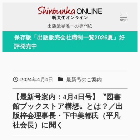
メ
イ
MENU
ン
出版業界唯一の専門紙
コ
保存版「出版販売会社職制一覧2026夏」好
ン
評発売中
テ
ン
ツ
へ
カテゴリー
2024年4月4日
最新号のご案内
投稿日
移
動
【最新号案内：4月4日号】〝図書
館ブックストア構想〟とは？／出
版梓会理事長・下中美都氏（平凡
社会長）に聞く