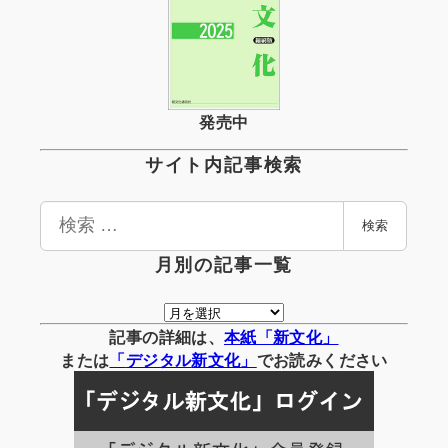
発売中
サイト内記事検索
検
検索
索
月別の記事一覧
月
別
記事の詳細は、
本紙「新文化」
の
または
「
デジタル
新文化」
でお読みください
記
事
一