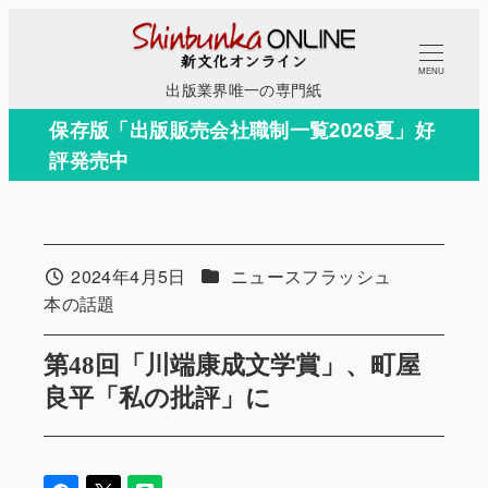
メ
イ
MENU
ン
出版業界唯一の専門紙
コ
保存版「出版販売会社職制一覧2026夏」好
ン
評発売中
テ
ン
ツ
へ
カテゴリー
2024年4月5日
ニュースフラッシュ
投稿日
移
カテゴリー
本の話題
動
第48回「川端康成文学賞」、町屋
良平「私の批評」に