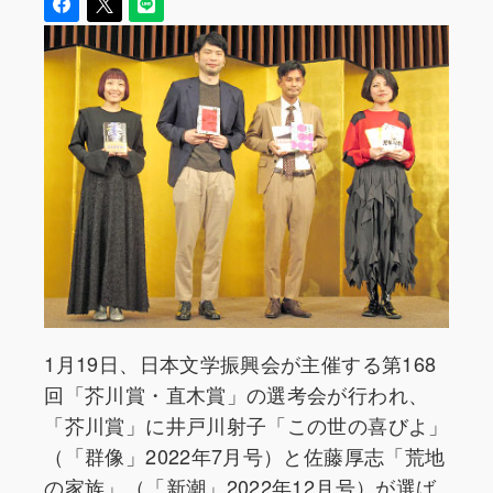
1月19日、日本文学振興会が主催する第168
回「芥川賞・直木賞」の選考会が行われ、
「芥川賞」に井戸川射子「この世の喜びよ」
（「群像」2022年7月号）と佐藤厚志「荒地
の家族」（「新潮」2022年12月号）が選ば