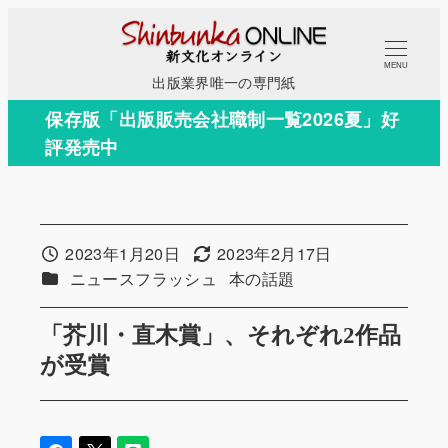
メ
イ
MENU
ン
出版業界唯一の専門紙
コ
保存版「出版販売会社職制一覧2026夏」好
ン
評発売中
テ
ン
ツ
へ
2023年1月20日
2023年2月17日
投稿日
更新日
移
カテゴリー
カテゴリー
ニュースフラッシュ
本の話題
動
「芥川・直木賞」、それぞれ2作品
が受賞