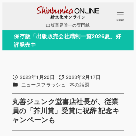
メ
イ
MENU
ン
出版業界唯一の専門紙
コ
保存版「出版販売会社職制一覧2026夏」好
ン
評発売中
テ
ン
ツ
へ
2023年1月20日
2023年2月17日
投稿日
更新日
移
カテゴリー
カテゴリー
ニュースフラッシュ
本の話題
動
丸善ジュンク堂書店社長が、従業
員の「芥川賞」受賞に祝辞 記念キ
ャンペーンも