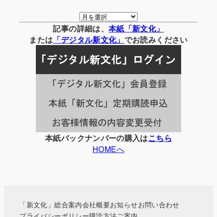
月
別
記事の詳細は、
本紙「新文化」
の
または
「
デジタル
新文化」
でお読みください
記
事
一
覧
本紙バックナンバーの購入は
こちら
HOMEへ
「新文化」総合案内
会社概要
お知らせ
お問い合わせ
プライバシーポリシー
購読方法ご案内