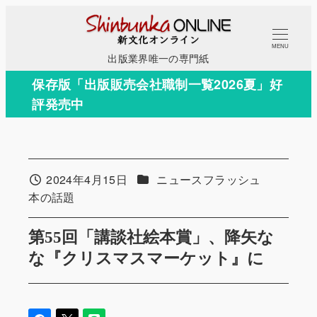
メ
イ
MENU
ン
出版業界唯一の専門紙
コ
保存版「出版販売会社職制一覧2026夏」好
ン
評発売中
テ
ン
ツ
へ
カテゴリー
2024年4月15日
ニュースフラッシュ
投稿日
移
カテゴリー
本の話題
動
第55回「講談社絵本賞」、降矢な
な『クリスマスマーケット』に