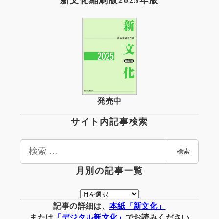
新文化縮刷版2025年版
発売中
サイト内記事検索
検
検索
索
月別の記事一覧
月
別
記事の詳細は、
本紙「新文化」
の
または
「
デジタル
新文化」
でお読みください