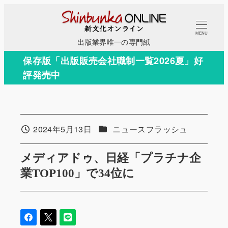
メ
イ
MENU
ン
出版業界唯一の専門紙
コ
保存版「出版販売会社職制一覧2026夏」好
ン
評発売中
テ
ン
ツ
へ
カテゴリー
2024年5月13日
ニュースフラッシュ
投稿日
移
動
メディアドゥ、日経「プラチナ企
業TOP100」で34位に