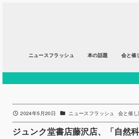
メ
イ
ン
コ
ン
テ
ニュースフラッシュ
本の話題
会と催
ン
ツ
へ
移
動
カテゴリー
カテゴリ
2024年5月20日
ニュースフラッシュ
会と催し
投稿日
ジュンク堂書店藤沢店、「自然