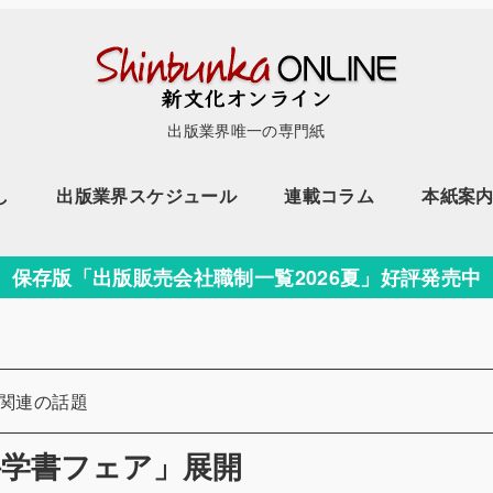
出版業界唯一の専門紙
し
出版業界スケジュール
連載コラム
本紙案
保存版「出版販売会社職制一覧2026夏」好評発売中
ー
関連の話題
科学書フェア」展開