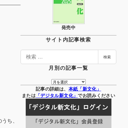
発売中
サイト内記事検索
検
検索
索
月別の記事一覧
月
別
記事の詳細は、
本紙「新文化」
の
または
「
デジタル
新文化」
でお読みください
記
事
一
のうち、
覧